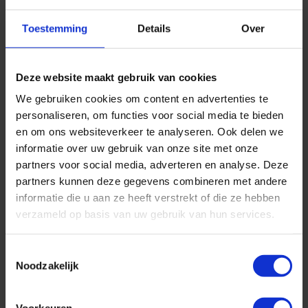
Mazatlán, ook bekend als de ‘Pearl of the Pacific’ (Parel van de
Pacifische Oceaan), is de plek waar de Zee van Cortez en de
Toestemming
Details
Over
Pacific elkaar ontmoeten. Dit zorgt voor een van de beste plekken
ter wereld voor het sportvissen. Daarnaast is het ook een paradijs
voor watersporters en liefhebbers van historische sites en natuur.
Deze website maakt gebruik van cookies
De lokale bevolking behandelt je meteen als ‘amigos’ waardoor
We gebruiken cookies om content en advertenties te
deze kuststad als een zeer gastvrije plek bekendstaat.
personaliseren, om functies voor social media te bieden
Puerto Vallarta heeft het allemaal; van uitgestrekte stranden en te
en om ons websiteverkeer te analyseren. Ook delen we
gekke activiteiten over chique winkels tot stijlvolle restaurants. De
informatie over uw gebruik van onze site met onze
Oude Stad verwelkomt haar bezoekers met een mix van met rode
partners voor social media, adverteren en analyse. Deze
dakpannen bedekte gebouwen, geplaveide straten en bruisende
partners kunnen deze gegevens combineren met andere
markten.
informatie die u aan ze heeft verstrekt of die ze hebben
Andere leuke blogs
verzameld op basis van uw gebruik van hun services.
Toestemmingsselectie
Noodzakelijk
Voorkeuren