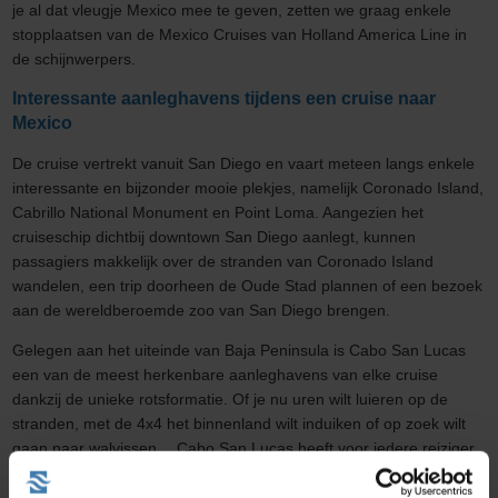
je al dat vleugje Mexico mee te geven, zetten we graag enkele
stopplaatsen van de Mexico Cruises van Holland America Line in
de schijnwerpers.
Interessante aanleghavens tijdens een cruise naar
Mexico
De cruise vertrekt vanuit San Diego en vaart meteen langs enkele
interessante en bijzonder mooie plekjes, namelijk Coronado Island,
Cabrillo National Monument en Point Loma. Aangezien het
cruiseschip dichtbij downtown San Diego aanlegt, kunnen
passagiers makkelijk over de stranden van Coronado Island
wandelen, een trip doorheen de Oude Stad plannen of een bezoek
aan de wereldberoemde zoo van San Diego brengen.
Gelegen aan het uiteinde van Baja Peninsula is Cabo San Lucas
een van de meest herkenbare aanleghavens van elke cruise
dankzij de unieke rotsformatie. Of je nu uren wilt luieren op de
stranden, met de 4x4 het binnenland wilt induiken of op zoek wilt
gaan naar walvissen… Cabo San Lucas heeft voor iedere reiziger
wel iets in petto.