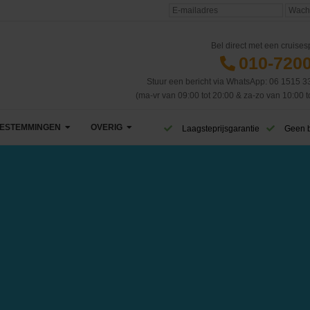
Bel direct met een cruisesp
010-720
Stuur een bericht via WhatsApp: 06 1515 3
(ma-vr van 09:00 tot 20:00 & za-zo van 10:00 t
ESTEMMINGEN
OVERIG
Laagsteprijsgarantie
Geen 
Afrika
VIP Club
Azië
CruiseReizen TV
Canarische Eilanden
Blog
Caribbean & Midden-Amerika
Eerste cruise
West-Caribbean
Dubai & Emiraten
Veelgestelde vragen
Oost-Caribbean