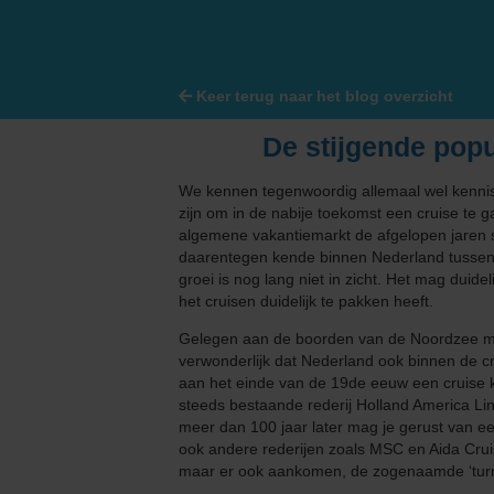
Grand Voyages & Wereldcruises
Cunard Line
Cruises vanuit Nederland
Disney Cruise Line
Keer terug naar het blog overzicht
Familiecruises
Explora Journeys
De stijgende popu
Luxe cruises
Hapag-Lloyd Cruise
We kennen tegenwoordig allemaal wel kenniss
zijn om in de nabije toekomst een cruise t
Expeditiecruises
Holland America Lin
algemene vakantiemarkt de afgelopen jaren st
daarentegen kende binnen Nederland tussen 
Nieuwe cruise schepen
Mein Schiff® - TUI C
groei is nog lang niet in zicht. Het mag duide
het cruisen duidelijk te pakken heeft.
Single cruises
MSC Cruises
Gelegen aan de boorden van de Noordzee met 
verwonderlijk dat Nederland ook binnen de cru
Norwegian Cruise Li
aan het einde van de 19de eeuw een cruise 
steeds bestaande rederij Holland America L
Oceania Cruises
meer dan 100 jaar later mag je gerust van 
ook andere rederijen zoals MSC en Aida Crui
maar er ook aankomen, de zogenaamde ‘turn
P&O Cruises