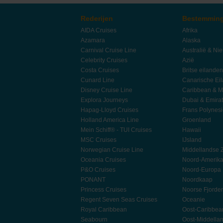
Rederijen
Bestemmin
AIDA Cruises
Afrika
Azamara
Alaska
Carnival Cruise Line
Australië & Ni
Celebrity Cruises
Azië
Costa Cruises
Britse eilanden
Cunard Line
Canarische Ei
Disney Cruise Line
Caribbean & M
Explora Journeys
Dubai & Emira
Hapag-Lloyd Cruises
Frans Polynes
Holland America Line
Groenland
Mein Schiff® - TUI Cruises
Hawaii
MSC Cruises
IJsland
Norwegian Cruise Line
Middellandse 
Oceania Cruises
Noord-Amerik
P&O Cruises
Noord-Europa
PONANT
Noordkaap
Princess Cruises
Noorse Fjorde
Regent Seven Seas Cruises
Oceanie
Royal Caribbean
Oost-Caribbea
Seabourn
Oost-Middella