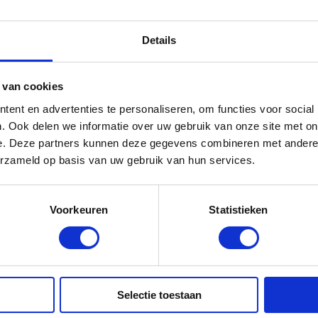
or zou een budget van om en bij de 15 miljoen Euro gereserveerd
e terminal maar ook de nodige logistieke voorzieningen zullen worden
msterdam echter nog dwars waardoor het nog even koffiedik kijken is
Details
zal komen.
prijzen vind je hier.
 van cookies
ent en advertenties te personaliseren, om functies voor social
. Ook delen we informatie over uw gebruik van onze site met on
e. Deze partners kunnen deze gegevens combineren met andere i
eeste cruiseschepen per jaar afhandelt. Meer dan 130 cruiseschepen
erzameld op basis van uw gebruik van hun services.
en. Deze cruisehaven heeft een kade van meer dan 300 meter en kan
gen. De grote aantrekkingskrachten en troeven van IJmuiden zijn het
densluizen bevindt waardoor er tot 6 uur tijd bespaard kan worden in
Voorkeuren
Statistieken
terdam en dat een trip naar Amsterdam van de IJmuiden Cruise Termina
uiden heeft de afgelopen jaren dan ook niet op een Euro gekeken wat
tiek. Zo werd er een tweede cruise terminal gebouwd, de Felison Cruise
anden genomen en kwam er ook een nieuwe loopbrug.
Terminals? Dan moet je hier zijn!
Selectie toestaan