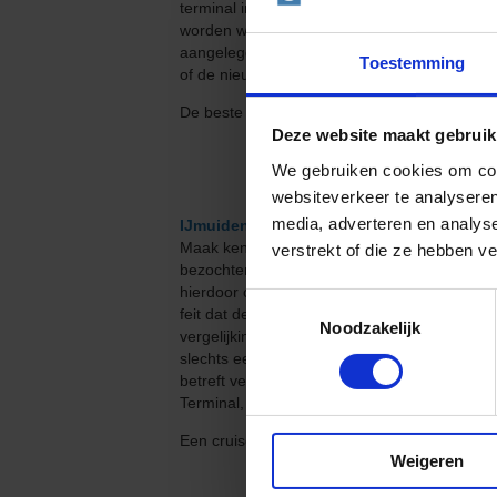
terminal in Amsterdam aan te leggen. Hiervo
worden waarmee niet alleen een nieuwe cruis
aangelegd. Op dit moment ligt de gemeente A
Toestemming
of de nieuwe cruise terminal er wel degelijk 
De beste Amsterdam cruises tegen de laagste 
Deze website maakt gebruik
We gebruiken cookies om cont
websiteverkeer te analyseren
media, adverteren en analys
IJmuiden Cruise Terminals
Maak kennis met de cruise terminal die de m
verstrekt of die ze hebben v
bezochten het afgelopen jaar immers IJmuid
hierdoor cruiseschepen tot 295 meter ontvan
Toestemmingsselectie
feit dat deze cruisehaven zich voor de IJmui
Noodzakelijk
vergelijking met de cruise terminal van Ams
slechts een half uurtje in beslag neemt. IJm
betreft verbetering van faciliteiten en logis
Terminal, werd een verbindingsweg onder h
Een cruise boeken vanuit de IJmuiden Cruise 
Weigeren