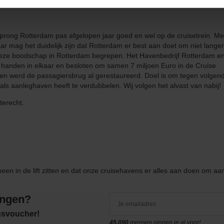
sprong Rotterdam pas afgelopen jaar goed en wel op de cruisetrein. Me
aar mag het duidelijk zijn dat Rotterdam er best aan doet om niet langer
 deze boodschap in Rotterdam begrepen. Het Havenbedrijf Rotterdam e
anden in elkaar en besloten om samen 7 miljoen Euro in de Cruise
en werd de passagiersbrug al gerestaureerd. Doel is om tegen volgen
als aanleghaven heeft te verdubbelen. Wij volgen het alvast van nabij!
terecht.
emeen in de lift zitten en dat onze cruisehavens er alles aan doen om aa
angen?
ngsvoucher!
45.090
mensen gingen je al voor!