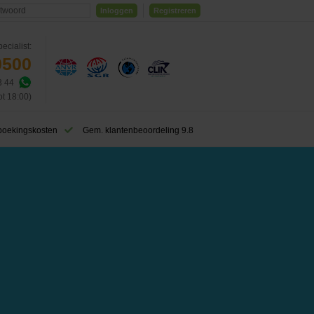
Inloggen
Registreren
ecialist:
0500
3 44
ot 18:00)
boekingskosten
Gem. klantenbeoordeling 9.8