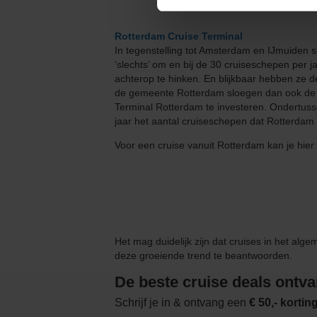
Rotterdam Cruise Terminal
In tegenstelling tot Amsterdam en IJmuiden 
‘slechts’ om en bij de 30 cruiseschepen per j
achterop te hinken. En blijkbaar hebben ze
de gemeente Rotterdam sloegen dan ook de h
Terminal Rotterdam te investeren. Ondertuss
jaar het aantal cruiseschepen dat Rotterdam 
Voor een cruise vanuit Rotterdam kan je hier 
Het mag duidelijk zijn dat cruises in het alg
deze groeiende trend te beantwoorden.
De beste cruise deals ontv
Schrijf je in & ontvang een
€ 50,- korti