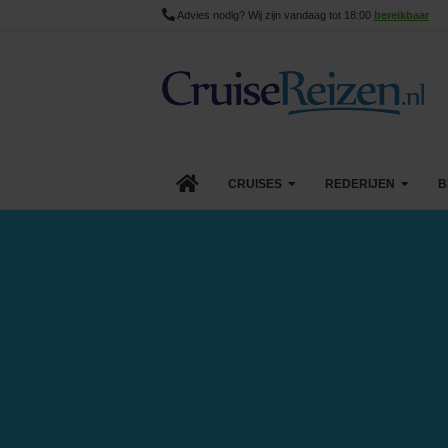
Advies nodig? Wij zijn vandaag tot 18:00
bereikbaar
CRUISES
REDERIJEN
B
Lopende cruise acties
AIDA Cruises
Aanbiedingen
Azamara
Last Minute Cruises
Carnival Cruise Line
Goedkope Cruises
Celebrity Cruises
Minicruises
Costa Cruises