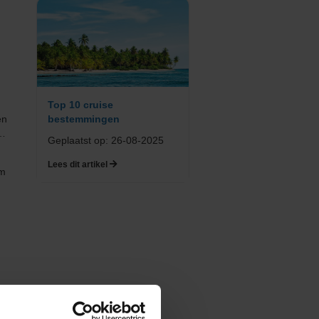
Top 10 cruise
en
bestemmingen
p…
Geplaatst op: 26-08-2025
Lees dit artikel
am