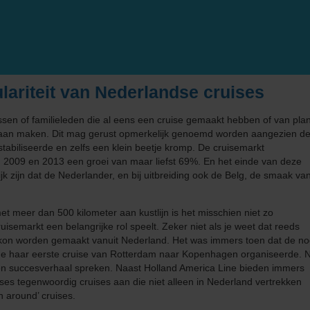
Middellandse Zee
Fooien
West-Middellandse Zee
Noord-Amerika
Visum aanvragen
Oost-Middellandse Zee
Westkust VS
Noord-Europa
Vacatures
Alaska
Noorse Fjorden
lariteit van Nederlandse cruises
s
Oceanie
Reisinformatie
Hawaii
Noordkaap
Australië & Nieuw Zeeland
en of familieleden die al eens een cruise gemaakt hebben of van pla
e gaan maken. Dit mag gerust opmerkelijk genoemd worden aangezien d
e
Panamakanaal
Oostzee & Baltische staten
Frans Polynesië
abiliseerde en zelfs een klein beetje kromp. De cruisemarkt
2009 en 2013 een groei van maar liefst 69%. En het einde van deze
ruises
Transatlantisch
Britse eilanden
lijk zijn dat de Nederlander, en bij uitbreiding ook de Belg, de smaak va
Wereldcruise & Grand Voyages
Groenland
meer dan 500 kilometer aan kustlijn is het misschien niet zo
isemarkt een belangrijke rol speelt. Zeker niet als je weet dat reeds
ne
Zuid-Amerika
IJsland
kon worden gemaakt vanuit Nederland. Het was immers toen dat de n
ine haar eerste cruise van Rotterdam naar Kopenhagen organiseerde. 
een succesverhaal spreken. Naast Holland America Line bieden immers
ses tegenwoordig cruises aan die niet alleen in Nederland vertrekken
 around’ cruises.