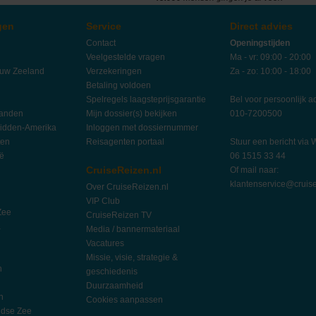
gen
Service
Direct advies
Contact
Openingstijden
Veelgestelde vragen
Ma - vr: 09:00 - 20:00
euw Zeeland
Verzekeringen
Za - zo: 10:00 - 18:00
Betaling voldoen
Spelregels laagsteprijsgarantie
Bel voor persoonlijk a
landen
Mijn dossier(s) bekijken
010-7200500
idden-Amerika
Inloggen met dossiernummer
ten
Reisagenten portaal
Stuur een bericht via
ië
06 1515 33 44
CruiseReizen.nl
Of mail naar:
klantenservice@cruise
Over CruiseReizen.nl
VIP Club
Zee
CruiseReizen TV
a
Media / bannermateriaal
Vacatures
Missie, visie, strategie &
n
geschiedenis
Duurzaamheid
n
Cookies aanpassen
ndse Zee