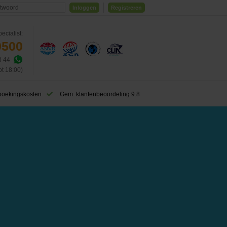
Inloggen
Registreren
ecialist:
0500
3 44
ot 18:00)
boekingskosten
Gem. klantenbeoordeling 9.8