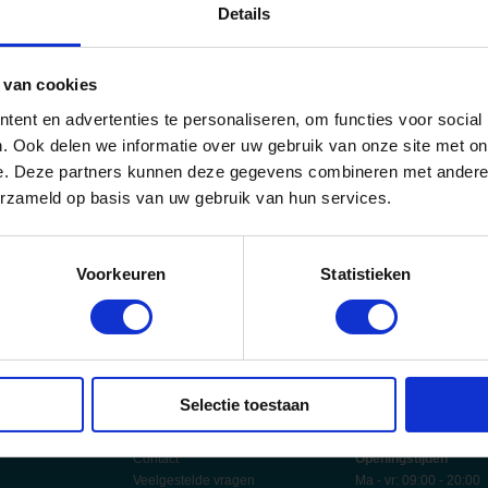
Details
e en kwaliteit
uiseschepen
een toonbeeld van Italiaanse kwaliteit en innovatie. De
n bekend om hun uitzonderlijke klantvriendelijkheid waarbij het
lijk assortiment aan eten en wijn en de exclusieve kunstcollecties aan
 van cookies
rgetelijk maken.
ent en advertenties te personaliseren, om functies voor social
Cruises
. Ook delen we informatie over uw gebruik van onze site met on
e. Deze partners kunnen deze gegevens combineren met andere i
erzameld op basis van uw gebruik van hun services.
Voorkeuren
Statistieken
ub
angen?
ngsvoucher!
45.090
mensen gingen je al voor!
Selectie toestaan
gen
Service
Direct advies
Contact
Openingstijden
Veelgestelde vragen
Ma - vr: 09:00 - 20:00