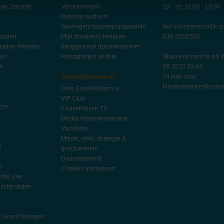
euw Zeeland
Verzekeringen
Za - zo: 10:00 - 18:00
Betaling voldoen
Spelregels laagsteprijsgarantie
Bel voor persoonlijk a
landen
Mijn dossier(s) bekijken
010-7200500
idden-Amerika
Inloggen met dossiernummer
ten
Reisagenten portaal
Stuur een bericht via
ië
06 1515 33 44
CruiseReizen.nl
Of mail naar:
klantenservice@cruise
Over CruiseReizen.nl
VIP Club
Zee
CruiseReizen TV
a
Media / bannermateriaal
Vacatures
Missie, visie, strategie &
n
geschiedenis
Duurzaamheid
n
Cookies aanpassen
ndse Zee
ische staten
l
h
& Grand Voyages