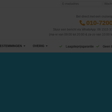
Bel direct met een cruisesp
010-720
Stuur een bericht via WhatsApp: 06 1515 3
(ma-vr van 09:00 tot 20:00 & za-zo van 10:00 t
ESTEMMINGEN
OVERIG
Laagsteprijsgarantie
Geen 
Afrika
VIP Club
Azië
CruiseReizen TV
Canarische Eilanden
Blog
Caribbean & Midden-Amerika
Eerste cruise
West-Caribbean
Dubai & Emiraten
Veelgestelde vragen
Oost-Caribbean