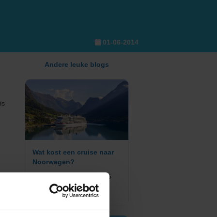
01-06-2014
Andere leuke blogs
is
Wat kost een cruise naar
Noorwegen?
Geplaatst op: 27-08-2025
Lees dit artikel