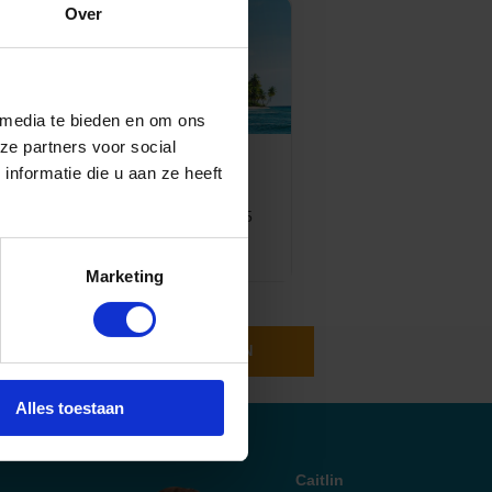
Over
 media te bieden en om ons
ze partners voor social
Top 10 cruise
nformatie die u aan ze heeft
bestemmingen
Geplaatst op: 26-08-2025
Lees dit artikel
Marketing
INSCHRIJVEN
Alles toestaan
Caitlin