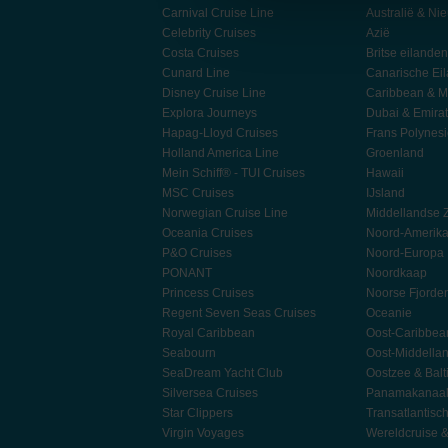
Carnival Cruise Line
Australië & Ni
Celebrity Cruises
Azië
Costa Cruises
Britse eilanden
Cunard Line
Canarische Ei
Disney Cruise Line
Caribbean & M
Explora Journeys
Dubai & Emira
Hapag-Lloyd Cruises
Frans Polynes
Holland America Line
Groenland
Mein Schiff® - TUI Cruises
Hawaii
MSC Cruises
IJsland
Norwegian Cruise Line
Middellandse 
Oceania Cruises
Noord-Amerik
P&O Cruises
Noord-Europa
PONANT
Noordkaap
Princess Cruises
Noorse Fjorde
Regent Seven Seas Cruises
Oceanie
Royal Caribbean
Oost-Caribbea
Seabourn
Oost-Middella
SeaDream Yacht Club
Oostzee & Balt
Silversea Cruises
Panamakanaa
Star Clippers
Transatlantisc
Virgin Voyages
Wereldcruise 