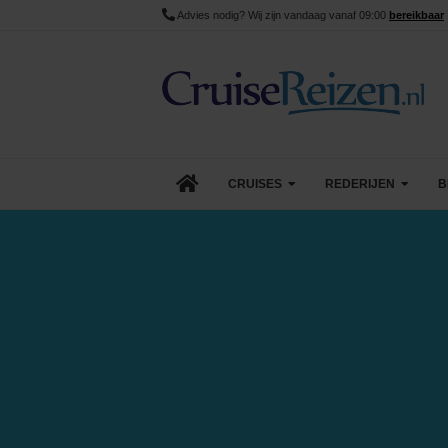
Advies nodig? Wij zijn vandaag vanaf 09:00
bereikbaar
CRUISES
REDERIJEN
B
Lopende cruise acties
AIDA Cruises
Aanbiedingen
Azamara
Last Minute Cruises
Carnival Cruise Line
Goedkope Cruises
Celebrity Cruises
Minicruises
Costa Cruises