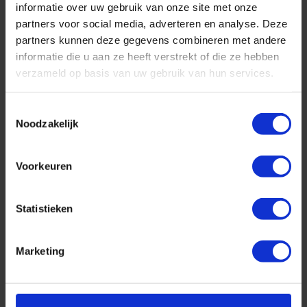
informatie over uw gebruik van onze site met onze
partners voor social media, adverteren en analyse. Deze
partners kunnen deze gegevens combineren met andere
Wat kost een cruise naar Noorwegen?
informatie die u aan ze heeft verstrekt of die ze hebben
verzameld op basis van uw gebruik van hun services.
Geplaatst op: 27-08-2025
Lees dit artikel
Toestemmingsselectie
Noodzakelijk
Voorkeuren
Statistieken
Top 10 cruise bestemmingen
Marketing
Geplaatst op: 26-08-2025
Lees dit artikel