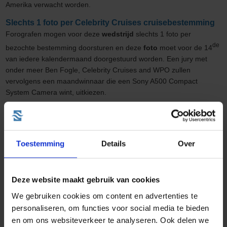
Amerika verwacht worden.
Slechts 1 foto per Celebrity Cruises cruisebestemming
Forografen mogen voor deze
wedstrijd
slechts 1 foto per
de
bezochte bestemming doorsturen en deze
foto
moet voor de 14
van iedere kalendermaand doorgestuurd worden. Een jury met
onder meer Ben Fogle, Celebrity Cruises and WPO zullen
vervolgens een maandwinnaar die een Sony A500 Compact
System Camera wint, uitkiezen.
In februari 2015 vervolgens zal diezelfde jury een algemene
winnaar onder de maandelijkse winnaars kiezen die op deze
manier de kans krijgt om zijn werk in het Somerset House in
Toestemming
Details
Over
Londen tentoon te stellen en ook een verblijf van twee nachten
voor twee personen in Londen Centrum aangeboden zal krijgen.
Andere leuke blogs
Deze website maakt gebruik van cookies
We gebruiken cookies om content en advertenties te
personaliseren, om functies voor social media te bieden
en om ons websiteverkeer te analyseren. Ook delen we