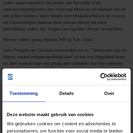
zullen staan waardoor de positie van het schip of de
weersomstandigheden een minimaal effect op de kwaliteit van de
wifi zullen hebben. Meer details over MedaillionNet en de cruises
en cruiseschepen waarop deze nieuwe dienst het eerst
beschikbaar zullen zijn, mogen we nog later dit jaar verwachten.
Mensen willen graag stabiele Wifi op hun cruise
John Padgett van Carnival verwoordde het zo: “Verbonden zijn en
blijven, maakt ontegensprekelijk deel uit van ons dagelijkse leven
en zien mensen dan ook graag deel uitmaken van hun vakantie
ook, zelfs als ze in het midden van de oceaan dobberen.
MedallionNet wordt de nieuwe standaard voor wifi op zee en we
kijken er dan ook enorm naar uit om deze dienst met onze
passagiers te delen. Onze prioriteit is alles in staat stellen om de
Toestemming
Details
Over
verwachtingen van gasten te overtreffen door steeds aandachtig
naar hen te luisteren. Zo weten we ook dat wifi van groot belang is
voor onze passagiers.”
Deze website maakt gebruik van cookies
Andere leuke blogs
We gebruiken cookies om content en advertenties te
personaliseren, om functies voor social media te bieden