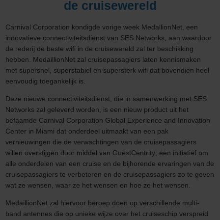
de cruisewereld
Carnival Corporation kondigde vorige week MedallionNet, een
innovatieve connectiviteitsdienst van SES Networks, aan waardoor
de rederij de beste wifi in de cruisewereld zal ter beschikking
hebben. MedaillionNet zal cruisepassagiers laten kennismaken
met supersnel, superstabiel en supersterk wifi dat bovendien heel
eenvoudig toegankelijk is.
Deze nieuwe connectiviteitsdienst, die in samenwerking met SES
Networks zal geleverd worden, is een nieuw product uit het
befaamde Carnival Corporation Global Experience and Innovation
Center in Miami dat onderdeel uitmaakt van een pak
vernieuwingen die de verwachtingen van de cruisepassagiers
willen overstijgen door middel van GuestCentrity; een initiatief om
alle onderdelen van een cruise en de bijhorende ervaringen van de
cruisepassagiers te verbeteren en de cruisepassagiers zo te geven
wat ze wensen, waar ze het wensen en hoe ze het wensen.
MedaillionNet zal hiervoor beroep doen op verschillende multi-
band antennes die op unieke wijze over het cruiseschip verspreid