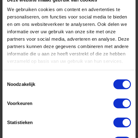
onthouden, van de uittocht van de Anthem of the Seas door Kallis
We gebruiken cookies om content en advertenties te
Video Production gemaakt. Zeker de moeite om eens te bekijken!
personaliseren, om functies voor social media te bieden
en om ons websiteverkeer te analyseren. Ook delen we
Andere leuke blogs
informatie over uw gebruik van onze site met onze
partners voor social media, adverteren en analyse. Deze
partners kunnen deze gegevens combineren met andere
informatie die u aan ze heeft verstrekt of die ze hebben
verzameld op basis van uw gebruik van hun services.
Toestemmingsselectie
Wat kost een cruise naar Noorwegen?
Noodzakelijk
Geplaatst op: 27-08-2025
Lees dit artikel
Voorkeuren
Statistieken