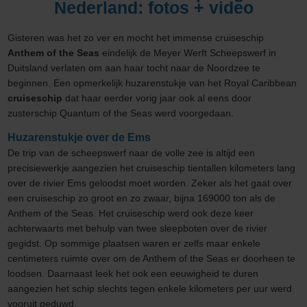
Nederland: fotos + video
Gisteren was het zo ver en mocht het immense cruiseschip
Anthem of the Seas
eindelijk de Meyer Werft Scheepswerf in
Duitsland verlaten om aan haar tocht naar de Noordzee te
beginnen. Een opmerkelijk huzarenstukje van het Royal Caribbean
cruiseschip
dat haar eerder vorig jaar ook al eens door
zusterschip Quantum of the Seas werd voorgedaan.
Huzarenstukje over de Ems
De trip van de scheepswerf naar de volle zee is altijd een
precisiewerkje aangezien het cruiseschip tientallen kilometers lang
over de rivier Ems geloodst moet worden. Zeker als het gaat over
een cruiseschip zo groot en zo zwaar, bijna 169000 ton als de
Anthem of the Seas. Het cruiseschip werd ook deze keer
achterwaarts met behulp van twee sleepboten over de rivier
gegidst. Op sommige plaatsen waren er zelfs maar enkele
centimeters ruimte over om de Anthem of the Seas er doorheen te
loodsen. Daarnaast leek het ook een eeuwigheid te duren
aangezien het schip slechts tegen enkele kilometers per uur werd
vooruit geduwd.