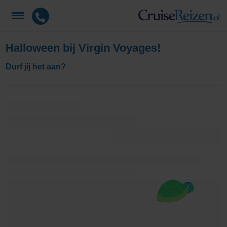
Halloween bij Virgin Voyages!
Durf jij het aan?
Er zijn helaas geen cruises gevonden.
Wij helpen u graag verder via 010-7200500 of
klantenservice@cruisereizen.nl
Terug naar boven
De beste cruise deals ontvangen?
Schrijf je in & ontvang een
€ 50,- kortingsvoucher!